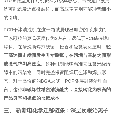
01005微型元件对机械应力极其敏感。传统超声波清
洗可能诱发焊点微裂纹，而高压喷雾则可能冲弯细小
的引脚。
PCB干冰清洗机在这一领域展现出精密的“克制力”。
干冰颗粒的莫氏硬度仅为2左右，远低于PCB基材和
焊料。在清洗助焊剂残留、松香和轻微氧化层时，
粒
子高速撞击瞬间发生升华膨胀，在污垢与基材之间形
成微气垫剥离效应
。这种机制能够精准去除微米级缝
隙中的污染物，同时完整保留阻焊层色泽和焊点形
态。对于高价值的BGA返修、POP叠层封装清理而
言，这种
非破坏性精密清洗能力，直接转化为极高的
产品良率和极低的报废成本
。
三、 斩断电化学迁移链条：深层次根治离子