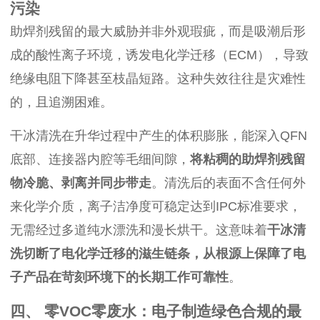
污染
助焊剂残留的最大威胁并非外观瑕疵，而是吸潮后形
成的酸性离子环境，诱发电化学迁移（ECM），导致
绝缘电阻下降甚至枝晶短路。这种失效往往是灾难性
的，且追溯困难。
干冰清洗在升华过程中产生的体积膨胀，能深入QFN
底部、连接器内腔等毛细间隙，
将粘稠的助焊剂残留
物冷脆、剥离并同步带走
。清洗后的表面不含任何外
来化学介质，离子洁净度可稳定达到IPC标准要求，
无需经过多道纯水漂洗和漫长烘干。这意味着
干冰清
洗切断了电化学迁移的滋生链条，从根源上保障了电
子产品在苛刻环境下的长期工作可靠性
。
四、 零VOC零废水：电子制造绿色合规的最